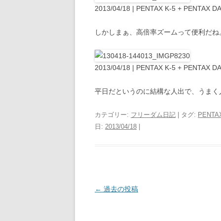
2013/04/18 | PENTAX K-5 + PENTAX DA
しかしまぁ、高倍率ズームって便利だね。
2013/04/18 | PENTAX K-5 + PENTAX DA
平日だというのに結構な人出で、うまく
カテゴリー:
フリーダム日記
| タグ:
PENTAX
日:
2013/04/18
|
投
←
過去の投稿
稿
ナ