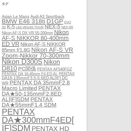
タグ
Asian Le Mans
Audi A3 Sportback
BMW E46 318ti
D1GP
EVO
NEX-5
K-5
3D
LAS VEGAS TOUR
NEX-5R
Nikon
Nikon AF-S DX VR 55-200mm
AF-S NIKKOR 80-400mm
ED VR
Nikon AF-S NIKKOR
Nikon AF-S VR
85mm f/1.8G
Zoom-Nikkor 70-300mm
Nikon D300S
Nikon
D810
PC関係
PENTAX AF540FGZ
PENTAX
PENTAX DA 16-45mm F4 ED AL
DA18-135mmF3.5-5.6ED AL[IF] DC
PENTAX DA 35mmF2.8
WR
Macro Limited
PENTAX
DA★50-135mmF2.8ED
AL[IF]SDM
PENTAX
DA★55mmF1.4 SDM
PENTAX
DA★300mmF4ED[
IF]SDM
PENTAX HD