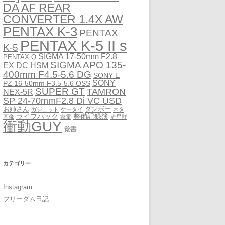
DA AF REAR
CONVERTER 1.4X AW
PENTAX K-3
PENTAX
PENTAX K-5 II s
K-5
SIGMA 17-50mm F2.8
PENTAX Q
SIGMA APO 135-
EX DC HSM
400mm F4.5-5.6 DG
SONY E
SONY
PZ 16-50mm F3.5-5.6 OSS
SUPER GT
TAMRON
NEX-5R
SP 24-70mmF2.8 Di VC USD
お姉さん
ダンボー
ガジェット
ケータイ
ネタ
ライフハック
整備記録簿
画像
家電
流星群
衝動GUY
覚書
カテゴリー
Instagram
フリーダム日記