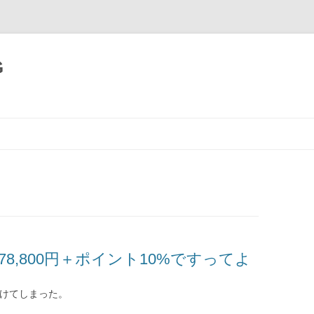
G
コ
ン
テ
ン
ツ
へ
移
動
で78,800円＋ポイント10%ですってよ
かけてしまった。