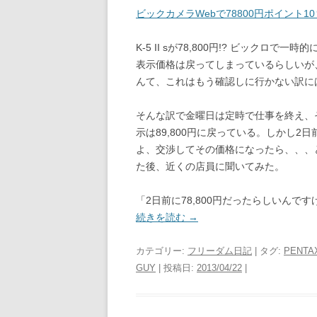
ビックカメラWebで78800円ポイント10
K-5 II sが78,800円!? ビック
表示価格は戻ってしまっているらしいが、
んて、これはもう確認しに行かない訳に
そんな訳で金曜日は定時で仕事を終え、
示は89,800円に戻っている。しかし
よ、交渉してその価格になったら、、、
た後、近くの店員に聞いてみた。
「2日前に78,800円だったらしいんです
続きを読む
→
カテゴリー:
フリーダム日記
| タグ:
PENTAX
GUY
| 投稿日:
2013/04/22
|