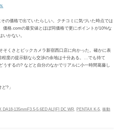
％
ロで一時的にその価格で出ていたらしい。クチコミに気づいた時点では
価格.comの最安値とほぼ同価格で更にポイントが10%な
はいかない。
そそくさとビックカメラ新宿西口店に向かった。確かに表
2日前程度の提示額なら交渉の余地は十分ある。…でも待て
どうするの? などと自分のなかでリアルに小一時間葛藤し
けど?」
 DA18-135mmF3.5-5.6ED AL[IF] DC WR
,
PENTAX K-5
,
衝動