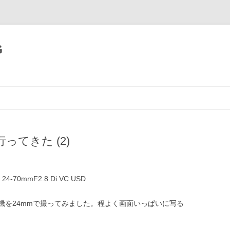
G
コ
ン
テ
ン
ツ
へ
移
てきた (2)
動
P 24-70mmF2.8 Di VC USD
機を24mmで撮ってみました。程よく画面いっぱいに写る