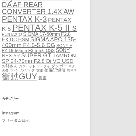
DA AF REAR
CONVERTER 1.4X AW
PENTAX K-3
PENTAX
PENTAX K-5 II s
K-5
SIGMA 17-50mm F2.8
PENTAX Q
SIGMA APO 135-
EX DC HSM
400mm F4.5-5.6 DG
SONY E
SONY
PZ 16-50mm F3.5-5.6 OSS
SUPER GT
TAMRON
NEX-5R
SP 24-70mmF2.8 Di VC USD
お姉さん
ダンボー
ガジェット
ケータイ
ネタ
ライフハック
整備記録簿
画像
家電
流星群
衝動GUY
覚書
カテゴリー
Instagram
フリーダム日記