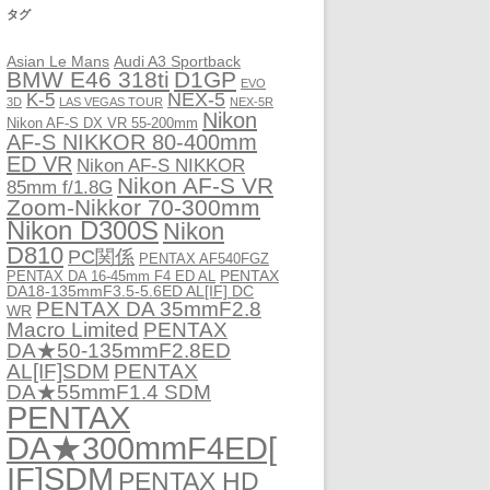
タグ
Asian Le Mans
Audi A3 Sportback
BMW E46 318ti
D1GP
EVO
NEX-5
K-5
3D
LAS VEGAS TOUR
NEX-5R
Nikon
Nikon AF-S DX VR 55-200mm
AF-S NIKKOR 80-400mm
ED VR
Nikon AF-S NIKKOR
Nikon AF-S VR
85mm f/1.8G
Zoom-Nikkor 70-300mm
Nikon D300S
Nikon
D810
PC関係
PENTAX AF540FGZ
PENTAX
PENTAX DA 16-45mm F4 ED AL
DA18-135mmF3.5-5.6ED AL[IF] DC
PENTAX DA 35mmF2.8
WR
Macro Limited
PENTAX
DA★50-135mmF2.8ED
AL[IF]SDM
PENTAX
DA★55mmF1.4 SDM
PENTAX
DA★300mmF4ED[
IF]SDM
PENTAX HD