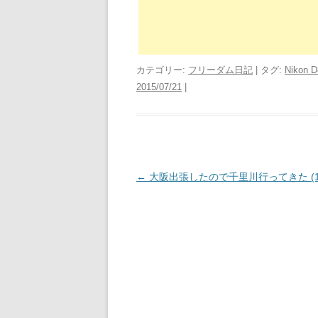
カテゴリー:
フリーダム日記
| タグ:
Nikon D
2015/07/21
|
投
←
大阪出張したので千里川行ってきた (1
稿
ナ
ビ
ゲ
ー
シ
ョ