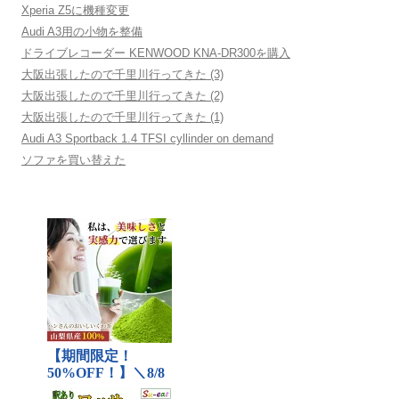
ン
Xperia Z5に機種変更
Audi A3用の小物を整備
ドライブレコーダー KENWOOD KNA-DR300を購入
大阪出張したので千里川行ってきた (3)
大阪出張したので千里川行ってきた (2)
大阪出張したので千里川行ってきた (1)
Audi A3 Sportback 1.4 TFSI cyllinder on demand
ソファを買い替えた