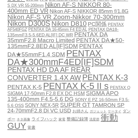
Nikon AF-S NIKKOR 80-
S DX VR 55-200mm
400mm ED VR
Nikon AF-S NIKKOR 85mm f/1.8G
Nikon AF-S VR Zoom-Nikkor 70-300mm
Nikon D300S
Nikon D810
PC関係
PENTAX
PENTAX DA18-
AF540FGZ
PENTAX DA 16-45mm F4 ED AL
PENTAX DA
135mmF3.5-5.6ED AL[IF] DC WR
35mmF2.8 Macro Limited
PENTAX DA★50-
135mmF2.8ED AL[IF]SDM
PENTAX
PENTAX
DA★55mmF1.4 SDM
DA★300mmF4ED[IF]SDM
PENTAX HD DA AF REAR
PENTAX K-3
CONVERTER 1.4X AW
PENTAX K-5 II s
PENTAX K-5
PENTAX Q
SIGMA APO
SIGMA 17-50mm F2.8 EX DC HSM
135-400mm F4.5-5.6 DG
SONY E PZ 16-50mm F3.5-
SUPER GT
TAMRON SP
SONY NEX-5R
5.6 OSS
24-70mmF2.8 Di VC USD
お姉さん
ダン
ガジェット
ケータイ
衝動
ライフハック
整備記録簿
ボー
ネタ画像
家電
流星群
GUY
覚書