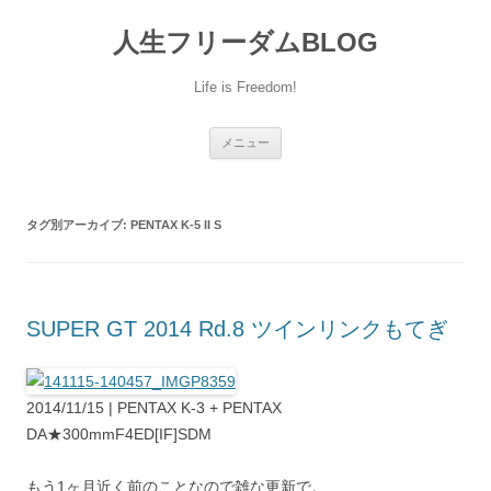
人生フリーダムBLOG
Life is Freedom!
コ
メニュー
ン
テ
ン
ツ
へ
タグ別アーカイブ:
PENTAX K-5 II S
移
動
SUPER GT 2014 Rd.8 ツインリンクもてぎ
2014/11/15 | PENTAX K-3 + PENTAX
DA★300mmF4ED[IF]SDM
もう1ヶ月近く前のことなので雑な更新で。