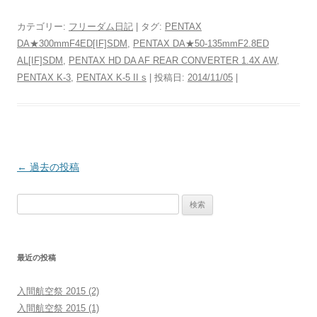
カテゴリー:
フリーダム日記
| タグ:
PENTAX
DA★300mmF4ED[IF]SDM
,
PENTAX DA★50-135mmF2.8ED
AL[IF]SDM
,
PENTAX HD DA AF REAR CONVERTER 1.4X AW
,
PENTAX K-3
,
PENTAX K-5 II s
| 投稿日:
2014/11/05
|
投
←
過去の投稿
稿
検
ナ
索:
ビ
ゲ
最近の投稿
ー
シ
入間航空祭 2015 (2)
ョ
入間航空祭 2015 (1)