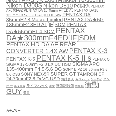
Nikon D300S
Nikon D810
PC関係
PENTAX
PENTAX DA18-
AF540FGZ
PENTAX DA 16-45mm F4 ED AL
PENTAX DA
135mmF3.5-5.6ED AL[IF] DC WR
35mmF2.8 Macro Limited
PENTAX DA★50-
135mmF2.8ED AL[IF]SDM
PENTAX
PENTAX
DA★55mmF1.4 SDM
DA★300mmF4ED[IF]SDM
PENTAX HD DA AF REAR
PENTAX K-3
CONVERTER 1.4X AW
PENTAX K-5 II s
PENTAX K-5
PENTAX Q
SIGMA APO
SIGMA 17-50mm F2.8 EX DC HSM
135-400mm F4.5-5.6 DG
SONY E PZ 16-50mm F3.5-
SUPER GT
TAMRON SP
SONY NEX-5R
5.6 OSS
24-70mmF2.8 Di VC USD
お姉さん
ダン
ガジェット
ケータイ
衝動
ライフハック
整備記録簿
ボー
ネタ画像
家電
流星群
GUY
覚書
カテゴリー