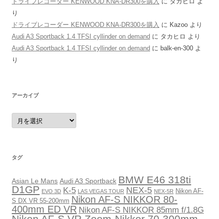
ドライブレコーダー KENWOOD KNA-DR300を購入
に
タカヒロ
よ
り
ドライブレコーダー KENWOOD KNA-DR300を購入
に
Kazoo
より
Audi A3 Sportback 1.4 TFSI cyllinder on demand
に
タカヒロ
より
Audi A3 Sportback 1.4 TFSI cyllinder on demand
に
balk-en-300
よ
り
アーカイブ
ア
ー
カ
イ
ブ
タグ
BMW E46 318ti
Asian Le Mans
Audi A3 Sportback
D1GP
NEX-5
K-5
Nikon AF-
EVO 3D
LAS VEGAS TOUR
NEX-5R
Nikon AF-S NIKKOR 80-
S DX VR 55-200mm
400mm ED VR
Nikon AF-S NIKKOR 85mm f/1.8G
Nikon AF-S VR Zoom-Nikkor 70-300mm