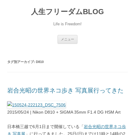
人生フリーダムBLOG
Life is Freedom!
コ
メニュー
ン
テ
ン
ツ
へ
タグ別アーカイブ:
D810
移
動
岩合光昭の世界ネコ歩き 写真展行ってきた
2015/05/24 | Nikon D810 + SIGMA 35mm F1.4 DG HSM Art
日本橋三越で6月1日まで開催している「
岩合光昭の世界ネコ歩
き 写真展
」に行ってきました。25日(日)までは11時と14時の2