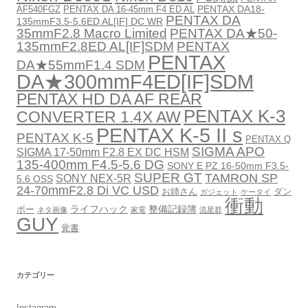
PENTAX DA18-
AF540FGZ
PENTAX DA 16-45mm F4 ED AL
PENTAX DA
135mmF3.5-5.6ED AL[IF] DC WR
35mmF2.8 Macro Limited
PENTAX DA★50-
135mmF2.8ED AL[IF]SDM
PENTAX
PENTAX
DA★55mmF1.4 SDM
DA★300mmF4ED[IF]SDM
PENTAX HD DA AF REAR
PENTAX K-3
CONVERTER 1.4X AW
PENTAX K-5 II s
PENTAX K-5
PENTAX Q
SIGMA APO
SIGMA 17-50mm F2.8 EX DC HSM
135-400mm F4.5-5.6 DG
SONY E PZ 16-50mm F3.5-
SUPER GT
TAMRON SP
SONY NEX-5R
5.6 OSS
24-70mmF2.8 Di VC USD
お姉さん
ダン
ガジェット
ケータイ
衝動
ライフハック
整備記録簿
ボー
ネタ画像
家電
流星群
GUY
覚書
カテゴリー
Instagram