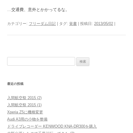
…交通費、意外とかかってるな。
カテゴリー:
フリーダム日記
| タグ:
覚書
| 投稿日:
2013/05/02
|
検
索:
最近の投稿
入間航空祭 2015 (2)
入間航空祭 2015 (1)
Xperia Z5に機種変更
Audi A3用の小物を整備
ドライブレコーダー KENWOOD KNA-DR300を購入