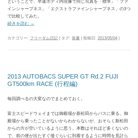
ということで、早速ボディ内現像で同じ写真を「標準」「ファ
インシャープネス」「エクストラファインシャープネス」の3つ
で比較してみた。
続きを読む
→
カテゴリー:
フリーダム日記
| タグ:
覚書
| 投稿日:
2013/05/04
|
2013 AUTOBACS SUPER GT Rd.2 FUJI
GT500km RACE (行程編)
毎回調べるの大変なのでまとめておく。
富士スピードウェイまでは御殿場か新松田からバスに乗る。御
殿場から乗ったことがないからわからないが、おそらく新松田
からの方が空いているように思う。本数はそれほど多くないの
で、前の便が出たすぐ後ぐらいに到着するように時間を見計ら