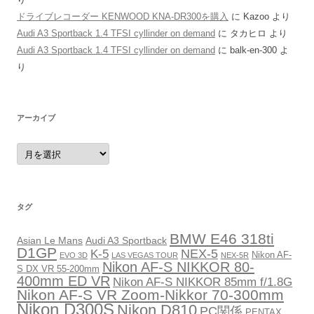
ドライブレコーダー KENWOOD KNA-DR300を購入
に
Kazoo
より
Audi A3 Sportback 1.4 TFSI cyllinder on demand
に
タカヒロ
より
Audi A3 Sportback 1.4 TFSI cyllinder on demand
に
balk-en-300
よ
り
アーカイブ
ア
ー
カ
イ
ブ
タグ
BMW E46 318ti
Asian Le Mans
Audi A3 Sportback
D1GP
NEX-5
K-5
Nikon AF-
EVO 3D
LAS VEGAS TOUR
NEX-5R
Nikon AF-S NIKKOR 80-
S DX VR 55-200mm
400mm ED VR
Nikon AF-S NIKKOR 85mm f/1.8G
Nikon AF-S VR Zoom-Nikkor 70-300mm
Nikon D300S
Nikon D810
PC関係
PENTAX