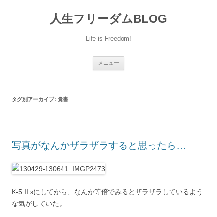
人生フリーダムBLOG
Life is Freedom!
コ
メニュー
ン
テ
ン
ツ
へ
タグ別アーカイブ:
覚書
移
動
写真がなんかザラザラすると思ったら…
K-5 II sにしてから、なんか等倍でみるとザラザラしているよう
な気がしていた。