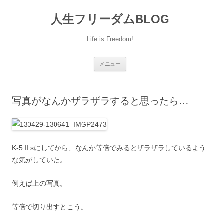
人生フリーダムBLOG
Life is Freedom!
コ
メニュー
ン
テ
ン
ツ
へ
写真がなんかザラザラすると思ったら…
移
動
K-5 II sにしてから、なんか等倍でみるとザラザラしているよう
な気がしていた。
例えば上の写真。
等倍で切り出すとこう。