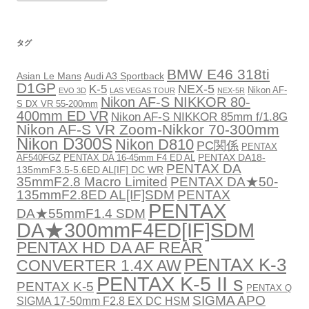
カ
イ
ブ
タグ
BMW E46 318ti
Asian Le Mans
Audi A3 Sportback
D1GP
NEX-5
K-5
Nikon AF-
EVO 3D
LAS VEGAS TOUR
NEX-5R
Nikon AF-S NIKKOR 80-
S DX VR 55-200mm
400mm ED VR
Nikon AF-S NIKKOR 85mm f/1.8G
Nikon AF-S VR Zoom-Nikkor 70-300mm
Nikon D300S
Nikon D810
PC関係
PENTAX
PENTAX DA18-
AF540FGZ
PENTAX DA 16-45mm F4 ED AL
PENTAX DA
135mmF3.5-5.6ED AL[IF] DC WR
35mmF2.8 Macro Limited
PENTAX DA★50-
135mmF2.8ED AL[IF]SDM
PENTAX
PENTAX
DA★55mmF1.4 SDM
DA★300mmF4ED[IF]SDM
PENTAX HD DA AF REAR
PENTAX K-3
CONVERTER 1.4X AW
PENTAX K-5 II s
PENTAX K-5
PENTAX Q
SIGMA APO
SIGMA 17-50mm F2.8 EX DC HSM