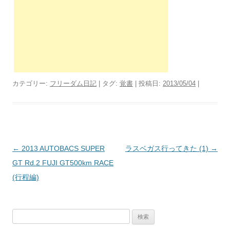
カテゴリー:
フリーダム日記
| タグ:
覚書
| 投稿日:
2013/05/04
|
投
←
2013 AUTOBACS SUPER
ラスベガス行ってきた (1)
→
稿
GT Rd.2 FUJI GT500km RACE
ナ
(行程編)
ビ
ゲ
検
ー
索: