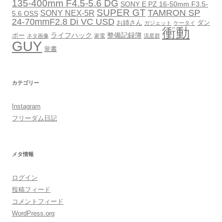
135-400mm F4.5-5.6 DG
SONY E PZ 16-50mm F3.5-
SUPER GT
TAMRON SP
SONY NEX-5R
5.6 OSS
24-70mmF2.8 Di VC USD
お姉さん
ダン
ガジェット
ケータイ
衝動
ライフハック
整備記録簿
ボー
ネタ画像
家電
流星群
GUY
覚書
カテゴリー
Instagram
フリーダム日記
メタ情報
ログイン
投稿フィード
コメントフィード
WordPress.org