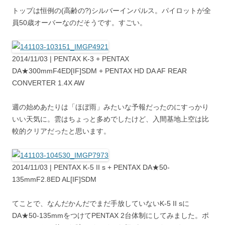
トップは恒例の(高齢の?)シルバーインパルス。パイロットが全
員50歳オーバーなのだそうです。すごい。
2014/11/03 | PENTAX K-3 + PENTAX
DA★300mmF4ED[IF]SDM + PENTAX HD DA AF REAR
CONVERTER 1.4X AW
週の始めあたりは「ほぼ雨」みたいな予報だったのにすっかり
いい天気に。雲はちょっと多めでしたけど、入間基地上空は比
較的クリアだったと思います。
2014/11/03 | PENTAX K-5 II s + PENTAX DA★50-
135mmF2.8ED AL[IF]SDM
てことで、なんだかんだでまだ手放していないK-5 II sに
DA★50-135mmをつけてPENTAX 2台体制にしてみました。ポ