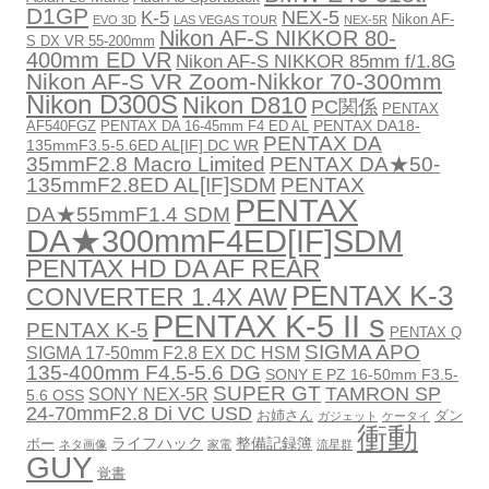
D1GP
NEX-5
K-5
Nikon AF-
EVO 3D
LAS VEGAS TOUR
NEX-5R
Nikon AF-S NIKKOR 80-
S DX VR 55-200mm
400mm ED VR
Nikon AF-S NIKKOR 85mm f/1.8G
Nikon AF-S VR Zoom-Nikkor 70-300mm
Nikon D300S
Nikon D810
PC関係
PENTAX
PENTAX DA18-
AF540FGZ
PENTAX DA 16-45mm F4 ED AL
PENTAX DA
135mmF3.5-5.6ED AL[IF] DC WR
35mmF2.8 Macro Limited
PENTAX DA★50-
135mmF2.8ED AL[IF]SDM
PENTAX
PENTAX
DA★55mmF1.4 SDM
DA★300mmF4ED[IF]SDM
PENTAX HD DA AF REAR
PENTAX K-3
CONVERTER 1.4X AW
PENTAX K-5 II s
PENTAX K-5
PENTAX Q
SIGMA APO
SIGMA 17-50mm F2.8 EX DC HSM
135-400mm F4.5-5.6 DG
SONY E PZ 16-50mm F3.5-
SUPER GT
TAMRON SP
SONY NEX-5R
5.6 OSS
24-70mmF2.8 Di VC USD
お姉さん
ダン
ガジェット
ケータイ
衝動
ライフハック
整備記録簿
ボー
ネタ画像
家電
流星群
GUY
覚書