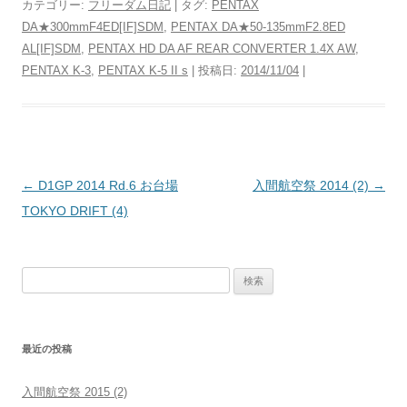
カテゴリー:
フリーダム日記
| タグ:
PENTAX
DA★300mmF4ED[IF]SDM
,
PENTAX DA★50-135mmF2.8ED
AL[IF]SDM
,
PENTAX HD DA AF REAR CONVERTER 1.4X AW
,
PENTAX K-3
,
PENTAX K-5 II s
| 投稿日:
2014/11/04
|
投
←
D1GP 2014 Rd.6 お台場
入間航空祭 2014 (2)
→
稿
TOKYO DRIFT (4)
ナ
ビ
検
ゲ
索:
ー
シ
最近の投稿
ョ
ン
入間航空祭 2015 (2)