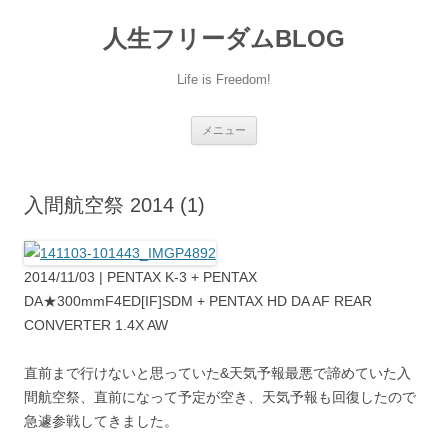
人生フリーダムBLOG
Life is Freedom!
コ
メニュー
ン
テ
ン
ツ
へ
入間航空祭 2014 (1)
移
動
2014/11/03 | PENTAX K-3 + PENTAX
DA★300mmF4ED[IF]SDM + PENTAX HD DA AF REAR
CONVERTER 1.4X AW
直前まで行けないと思っていた&天気予報最悪で諦めていた入
間航空祭、直前になって予定が空き、天気予報も回復したので
急遽参戦してきました。