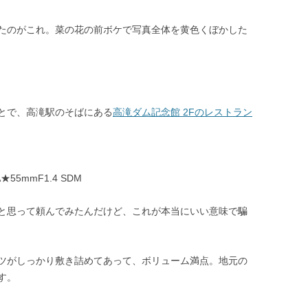
たのがこれ。菜の花の前ボケで写真全体を黄色くぼかした
とで、高滝駅のそばにある
高滝ダム記念館 2Fのレストラン
 DA★55mmF1.4 SDM
と思って頼んでみたんだけど、これが本当にいい意味で騙
ツがしっかり敷き詰めてあって、ボリューム満点。地元の
す。