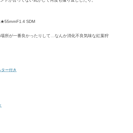
ピントが合ってない気がして何度も撮り直ししたり。
 DA★55mmF1.4 SDM
この場所が一番良かったりして…なんか消化不良気味な紅葉狩
フィルター付き
ィ