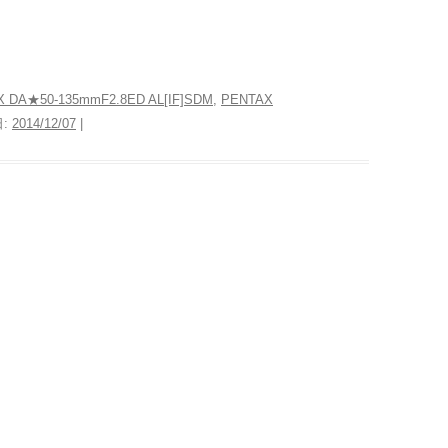
 DA★50-135mmF2.8ED AL[IF]SDM
,
PENTAX
日:
2014/12/07
|