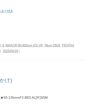
フィルター付き
AF-S NIKKOR 80-400mm ED VR
,
Nikon D810
,
PENTAX
日:
2015/04/18
|
かけ)
DA★50-135mmF2.8ED AL[IF]SDM