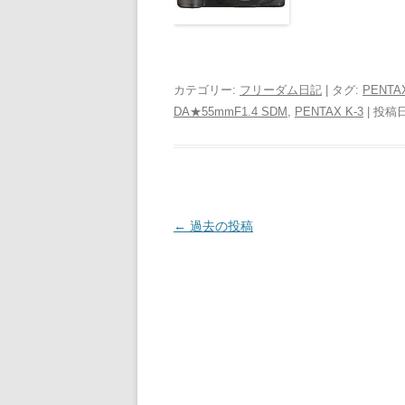
カテゴリー:
フリーダム日記
| タグ:
PENTAX
DA★55mmF1.4 SDM
,
PENTAX K-3
| 投稿
投
←
過去の投稿
稿
ナ
ビ
ゲ
ー
シ
ョ