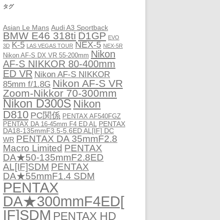
タグ
Asian Le Mans
Audi A3 Sportback
BMW E46 318ti
D1GP
EVO
NEX-5
K-5
3D
LAS VEGAS TOUR
NEX-5R
Nikon
Nikon AF-S DX VR 55-200mm
AF-S NIKKOR 80-400mm
ED VR
Nikon AF-S NIKKOR
Nikon AF-S VR
85mm f/1.8G
Zoom-Nikkor 70-300mm
Nikon D300S
Nikon
D810
PC関係
PENTAX AF540FGZ
PENTAX
PENTAX DA 16-45mm F4 ED AL
DA18-135mmF3.5-5.6ED AL[IF] DC
PENTAX DA 35mmF2.8
WR
Macro Limited
PENTAX
DA★50-135mmF2.8ED
AL[IF]SDM
PENTAX
DA★55mmF1.4 SDM
PENTAX
DA★300mmF4ED[
IF]SDM
PENTAX HD