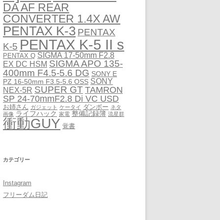
DA AF REAR
CONVERTER 1.4X AW
PENTAX K-3
PENTAX
PENTAX K-5 II s
K-5
SIGMA 17-50mm F2.8
PENTAX Q
SIGMA APO 135-
EX DC HSM
400mm F4.5-5.6 DG
SONY E
SONY
PZ 16-50mm F3.5-5.6 OSS
SUPER GT
TAMRON
NEX-5R
SP 24-70mmF2.8 Di VC USD
お姉さん
ダンボー
ガジェット
ケータイ
ネタ
ライフハック
整備記録簿
画像
家電
流星群
衝動GUY
覚書
カテゴリー
Instagram
フリーダム日記