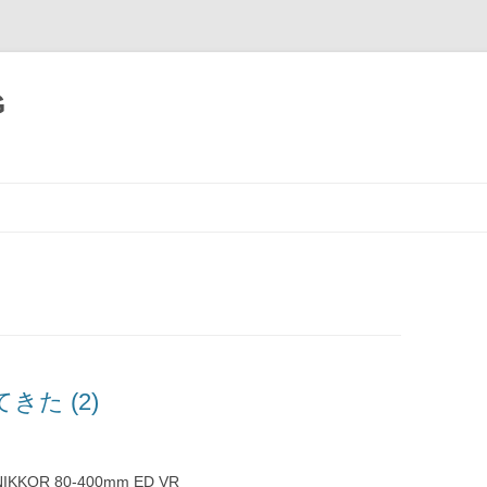
G
コ
ン
テ
ン
ツ
へ
移
動
た (2)
S NIKKOR 80-400mm ED VR