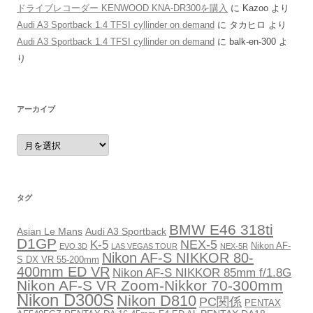
ドライブレコーダー KENWOOD KNA-DR300を購入
に
Kazoo
より
Audi A3 Sportback 1.4 TFSI cyllinder on demand
に
タカヒロ
より
Audi A3 Sportback 1.4 TFSI cyllinder on demand
に
balk-en-300
よ
り
アーカイブ
ア
ー
カ
イ
ブ
タグ
BMW E46 318ti
Asian Le Mans
Audi A3 Sportback
D1GP
NEX-5
K-5
Nikon AF-
EVO 3D
LAS VEGAS TOUR
NEX-5R
Nikon AF-S NIKKOR 80-
S DX VR 55-200mm
400mm ED VR
Nikon AF-S NIKKOR 85mm f/1.8G
Nikon AF-S VR Zoom-Nikkor 70-300mm
Nikon D300S
Nikon D810
PC関係
PENTAX