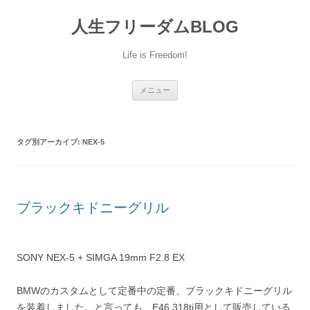
人生フリーダムBLOG
Life is Freedom!
コ
メニュー
ン
テ
ン
ツ
へ
タグ別アーカイブ:
NEX-5
移
動
ブラックキドニーグリル
SONY NEX-5 + SIMGA 19mm F2.8 EX
BMWのカスタムとして定番中の定番、ブラックキドニーグリル
を装着しました。と言っても、E46 318ti用として販売している