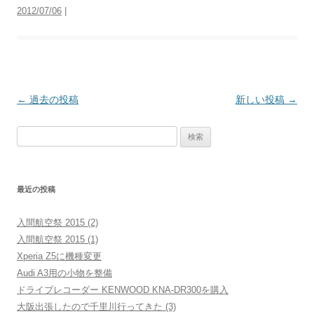
2012/07/06
|
投
←
過去の投稿
新しい投稿
→
稿
検
ナ
索:
ビ
ゲ
最近の投稿
ー
シ
入間航空祭 2015 (2)
ョ
入間航空祭 2015 (1)
ン
Xperia Z5に機種変更
Audi A3用の小物を整備
ドライブレコーダー KENWOOD KNA-DR300を購入
大阪出張したので千里川行ってきた (3)