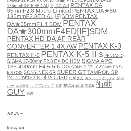
PENTAX DA18-
AF540FGZ
PENTAX DA 16-45mm F4 ED AL
PENTAX DA
135mmF3.5-5.6ED AL[IF] DC WR
35mmF2.8 Macro Limited
PENTAX DA★50-
135mmF2.8ED AL[IF]SDM
PENTAX
PENTAX
DA★55mmF1.4 SDM
DA★300mmF4ED[IF]SDM
PENTAX HD DA AF REAR
PENTAX K-3
CONVERTER 1.4X AW
PENTAX K-5 II s
PENTAX K-5
PENTAX Q
SIGMA APO
SIGMA 17-50mm F2.8 EX DC HSM
135-400mm F4.5-5.6 DG
SONY E PZ 16-50mm F3.5-
SUPER GT
TAMRON SP
SONY NEX-5R
5.6 OSS
24-70mmF2.8 Di VC USD
お姉さん
ダン
ガジェット
ケータイ
衝動
ライフハック
整備記録簿
ボー
ネタ画像
家電
流星群
GUY
覚書
カテゴリー
Instagram