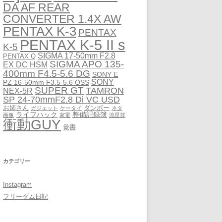
DA AF REAR
CONVERTER 1.4X AW
PENTAX K-3
PENTAX
PENTAX K-5 II s
K-5
SIGMA 17-50mm F2.8
PENTAX Q
SIGMA APO 135-
EX DC HSM
400mm F4.5-5.6 DG
SONY E
SONY
PZ 16-50mm F3.5-5.6 OSS
SUPER GT
TAMRON
NEX-5R
SP 24-70mmF2.8 Di VC USD
お姉さん
ダンボー
ガジェット
ケータイ
ネタ
ライフハック
整備記録簿
画像
家電
流星群
衝動GUY
覚書
カテゴリー
Instagram
フリーダム日記