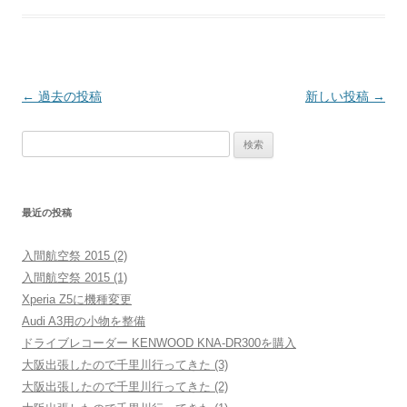
投
←
過去の投稿
新しい投稿
→
稿
検
ナ
索:
ビ
ゲ
最近の投稿
ー
シ
入間航空祭 2015 (2)
ョ
入間航空祭 2015 (1)
ン
Xperia Z5に機種変更
Audi A3用の小物を整備
ドライブレコーダー KENWOOD KNA-DR300を購入
大阪出張したので千里川行ってきた (3)
大阪出張したので千里川行ってきた (2)