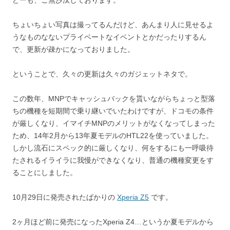
どーも、ご無沙汰しております。
シ
ちょいちょい写真は撮ってるんだけど、あんまり人に見せるよ
ョ
うなものなないプライベートなイベントとかだったりするん
ン
で、更新が疎かになっておりました。
ということで、久々の更新は久々のガジェットネタで。
この数年、MNPでキャッシュバックを貰いながらちょっと型落
ちの機種を短期間で乗り継いでいたわけですが、ドコモの条件
が厳しくなり、イマイチMNPのメリットがなくなってしまった
ため、14年2月から13年夏モデルのHTL22を使っていました。
しかし流石にスペック的に厳しくなり、何をするにも一呼吸待
たされるイライラに我慢ができなくなり、普通の機種変更をす
ることにしました。
10月29日に発売されたばかりの
Xperia Z5
です。
2ヶ月ほど前に発売になったXperia Z4…というか夏モデルから