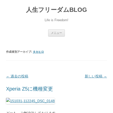
人生フリーダムBLOG
Life is Freedom!
コ
メニュー
ン
テ
ン
ツ
へ
作成者別アーカイブ:
タカヒロ
移
動
投
←
過去の投稿
新しい投稿
→
稿
Xperia Z5に機種変更
ナ
ビ
ゲ
ー