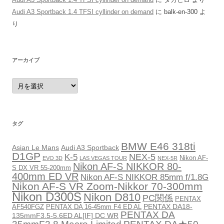
Audi A3 Sportback 1.4 TFSI cyllinder on demand
に
balk-en-300
よ
り
アーカイブ
ア
ー
カ
イ
ブ
タグ
BMW E46 318ti
Asian Le Mans
Audi A3 Sportback
D1GP
NEX-5
K-5
Nikon AF-
EVO 3D
LAS VEGAS TOUR
NEX-5R
Nikon AF-S NIKKOR 80-
S DX VR 55-200mm
400mm ED VR
Nikon AF-S NIKKOR 85mm f/1.8G
Nikon AF-S VR Zoom-Nikkor 70-300mm
Nikon D300S
Nikon D810
PC関係
PENTAX
PENTAX DA18-
AF540FGZ
PENTAX DA 16-45mm F4 ED AL
PENTAX DA
135mmF3.5-5.6ED AL[IF] DC WR