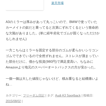
楽天市場
A3のミラーは厚みがあって丸っこいので、BMWで使っていた
カーメイトの奴だと乗ってると次第にずれてくるという致命的
な欠陥がありました。(単に経年劣化でゴムが固くなっただけか
もしれません)
一方こちらはミラーを固定する部分のゴムが柔らかいシリコン
ゴムでできているので全然ずれません。ストレスが溜まってい
た部分だけに、僅かな投資(980円)で満足度高い。ちなみに
Amazonより地元のスーパーオートバックスの方が安かった。
一個一個は大した値段じゃないけど、積み重なると結構痛いよ
ね…
カテゴリー:
フリーダム日記
| タグ:
Audi A3 Sportback
| 投稿日:
2015/08/02
|