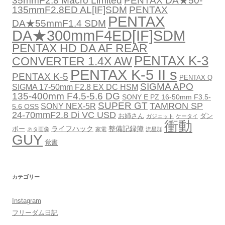
35mmF2.8 Macro Limited
PENTAX DA★50-
135mmF2.8ED AL[IF]SDM
PENTAX
PENTAX
DA★55mmF1.4 SDM
DA★300mmF4ED[IF]SDM
PENTAX HD DA AF REAR
PENTAX K-3
CONVERTER 1.4X AW
PENTAX K-5 II s
PENTAX K-5
PENTAX Q
SIGMA APO
SIGMA 17-50mm F2.8 EX DC HSM
135-400mm F4.5-5.6 DG
SONY E PZ 16-50mm F3.5-
SUPER GT
TAMRON SP
SONY NEX-5R
5.6 OSS
24-70mmF2.8 Di VC USD
お姉さん
ダン
ガジェット
ケータイ
衝動
ライフハック
整備記録簿
ボー
ネタ画像
家電
流星群
GUY
覚書
カテゴリー
Instagram
フリーダム日記