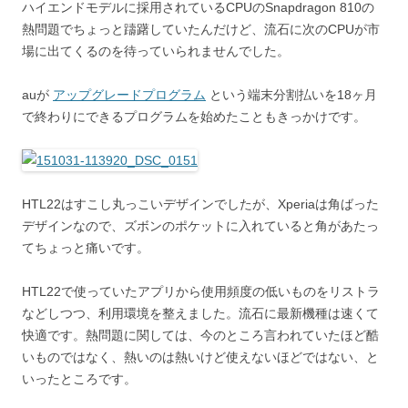
ハイエンドモデルに採用されているCPUのSnapdragon 810の
熱問題でちょっと躊躇していたんだけど、流石に次のCPUが市
場に出てくるのを待っていられませんでした。
auが
アップグレードプログラム
という端末分割払いを18ヶ月
で終わりにできるプログラムを始めたこともきっかけです。
HTL22はすこし丸っこいデザインでしたが、Xperiaは角ばった
デザインなので、ズボンのポケットに入れていると角があたっ
てちょっと痛いです。
HTL22で使っていたアプリから使用頻度の低いものをリストラ
などしつつ、利用環境を整えました。流石に最新機種は速くて
快適です。熱問題に関しては、今のところ言われていたほど酷
いものではなく、熱いのは熱いけど使えないほどではない、と
いったところです。