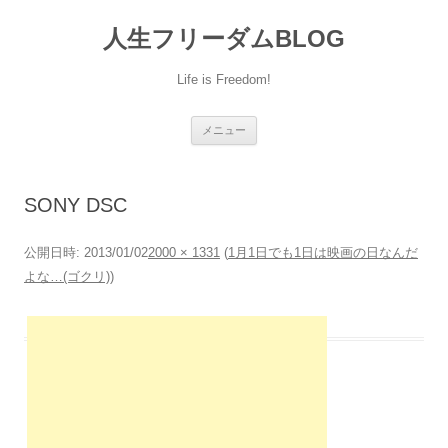
人生フリーダムBLOG
Life is Freedom!
コ
メニュー
ン
テ
ン
ツ
へ
SONY DSC
移
動
公開日時:
2013/01/02
2000 × 1331
(
1月1日でも1日は映画の日なんだ
よな…(ゴクリ)
)