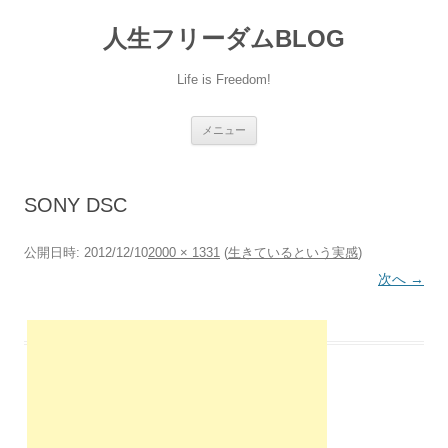
人生フリーダムBLOG
Life is Freedom!
コ
メニュー
ン
テ
ン
ツ
へ
SONY DSC
移
動
公開日時:
2012/12/10
2000 × 1331
(
生きているという実感
)
次へ →